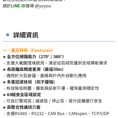
請於
LINE ID
搜尋 @yuyou
詳細資訊
一、產品特色（Features）
►全方位掃描能力（270° / 360°）
- 支援大範圍環境感測，滿足從區域防護到全域導航需求
►長距離高精度量測（最遠50m）
- 適用於大型倉儲、產線與戶內外自動化應用
►多重回波技術（抗干擾強）
- 有效降低粉塵、霧氣與反射干擾，確保量測穩定性
►64組安全區域設定
- 可自訂警戒區 / 減速區 / 停止區，提升設備運行安全
►高整合性通訊介面
- 支援RS485、RS232、CAN Bus、CANopen、TCP/UDP