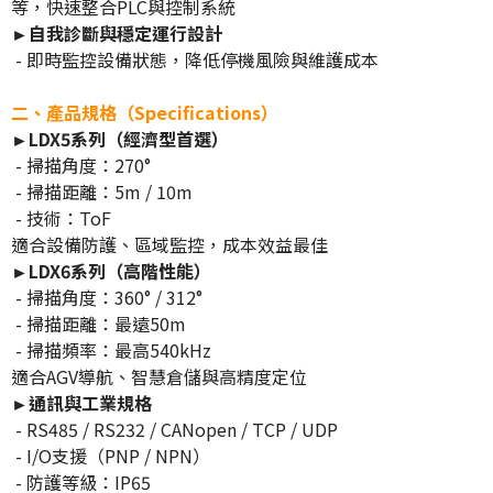
等，快速整合PLC與控制系統
►自我診斷與穩定運行設計
- 即時監控設備狀態，降低停機風險與維護成本
二、產品規格（Specifications）
►LDX5系列（經濟型首選）
- 掃描角度：270°
- 掃描距離：5m / 10m
- 技術：ToF
適合設備防護、區域監控，成本效益最佳
►LDX6系列（高階性能）
- 掃描角度：360° / 312°
- 掃描距離：最遠50m
- 掃描頻率：最高540kHz
適合AGV導航、智慧倉儲與高精度定位
►通訊與工業規格
- RS485 / RS232 / CANopen / TCP / UDP
- I/O支援（PNP / NPN）
- 防護等級：IP65