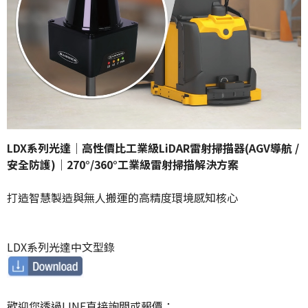
LDX系列光達｜高性價比工業級LiDAR雷射掃描器(AGV導航 /
安全防護)｜270°/360°工業級雷射掃描解決方案
打造智慧製造與無人搬運的高精度環境感知核心
LDX系列光達中文型錄
歡迎您透過LINE直接詢問或報價：