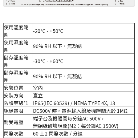
使用溫度範
-20℃ - +50℃
圍
使用濕度範
90% RH 以下，無凝結
圍
儲存溫度範
-30℃ - +60℃
圍
儲存濕度範
90% RH 以下，無凝結
圍
安裝位置
室內
安裝方向
直立
防護等級
*1
IP65(IEC 60529) / NEMA TYPE 4X, 13
絕緣電阻
DC500V 時，電源輸入線及機體間大於 1MΩ
端子台及機體間每分鐘AC 500V，
耐受電壓
無絕緣破壞現象(M2：每分鐘AC 1500V)
閃爍次數
60 ±2 閃爍次數 / 分鐘