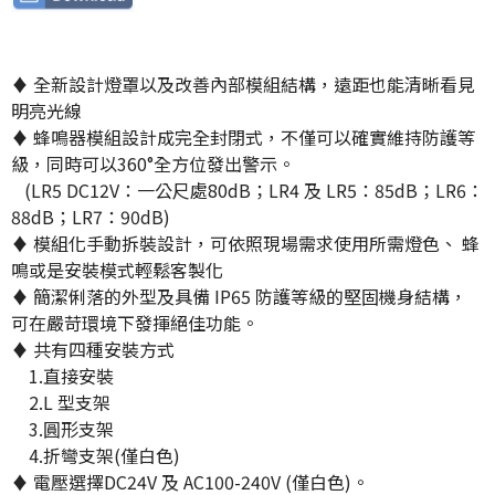
♦ 全新設計燈罩以及改善內部模組結構，遠距也能清晰看見
明亮光線
♦ 蜂鳴器模組設計成完全封閉式，不僅可以確實維持防護等
級，同時可以360°全方位發出警示。
(LR5 DC12V：一公尺處80dB；LR4 及 LR5：85dB；LR6：
88dB；LR7：90dB)
♦ 模組化手動拆裝設計，可依照現場需求使用所需燈色、 蜂
鳴或是安裝模式輕鬆客製化
♦ 簡潔俐落的外型及具備 IP65 防護等級的堅固機身結構，
可在嚴苛環境下發揮絕佳功能。
♦ 共有四種安裝方式
1.直接安裝
2.L 型支架
3.圓形支架
4.折彎支架(僅白色)
♦ 電壓選擇DC24V 及 AC100-240V (僅白色)。