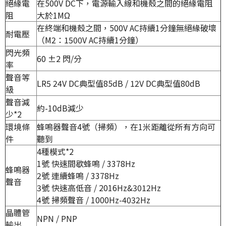
絕緣電
在500V DC下，電源輸入線和機殼之間的絕緣電阻
阻
大於1MΩ
在終端和機殼之間，500V AC持續1分鐘無絕緣破壞
耐電壓
（M2：1500V AC持續1分鐘）
閃光頻
60 ±2 閃/分
率
聲音等
LR5 24V DC典型值85dB / 12V DC典型值80dB
級
聲音減
約-10dB減少
少
*2
環境條
蜂鳴器聲音4號（掃頻），在1米距離從所有方向可
件
聽到
4種模式*2
1號 快速間歇蜂鳴 / 3378Hz
蜂鳴器
2號 連續蜂鳴 / 3378Hz
聲音
3號 快速高低音 / 2016Hz&3012Hz
4號 掃頻聲音 / 1000Hz-4032Hz
晶體管
NPN / PNP
輸出