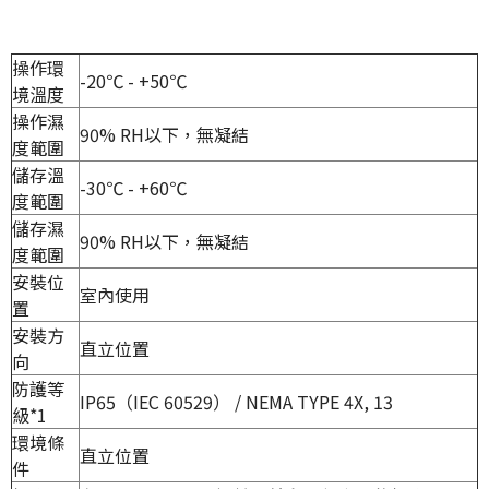
操作環
-20℃ - +50℃
境溫度
操作濕
90% RH以下，無凝結
度範圍
儲存溫
-30℃ - +60℃
度範圍
儲存濕
90% RH以下，無凝結
度範圍
安裝位
室內使用
置
安裝方
直立位置
向
防護等
IP65（IEC 60529） / NEMA TYPE 4X, 13
級
*1
環境條
直立位置
件