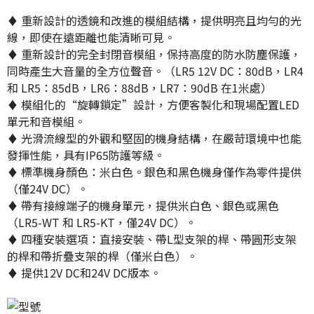
♦ 重新設計的透鏡和改進的模組結構，提供明亮且均勻的光
線，即使在遠距離也能清晰可見。
​♦ 重新設計的完全封閉音模組，保持高度的防水防塵保護，
同時產生大音量的全方位聲音。（LR5 12V DC：80dB，LR4
和 LR5：85dB，LR6：88dB，LR7：90dB 在1米處）
​♦ 模組化的“旋轉鎖定”設計，方便客製化和現場配置LED
單元和音模組。
​♦ 光滑流線型的外觀和堅固的機身結構，在嚴苛環境中也能
發揮性能，具有IP65防護等級。
​♦ 標準機身顏色：米白色。銀色和黑色機身僅作為零件提供
（僅24V DC）。
​♦ 帶有接線端子的機身單元，提供米白色、銀色或黑色
（LR5-WT 和 LR5-KT，僅24V DC）。
​♦ 四種安裝選項：直接安裝、帶L型支架的桿、帶圓形支架
的桿和帶折疊支架的桿（僅米白色）。
​♦ 提供12V DC和24V DC版本。