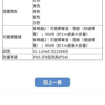
紅色
黃色
燈罩顏色
綠色
藍色
白色
蜂鳴器1：可選擇單音、間歇（快速嗶
聲）； 90dB（於1m處最大音量）
可選擇種類
蜂鳴器2：可選擇單音、間歇（慢速嗶
聲）； 90dB（於1m處最大音量）
認證
UL Listed (E215660)
防護等級
IP65 (FB型則為IP54)
回上一頁