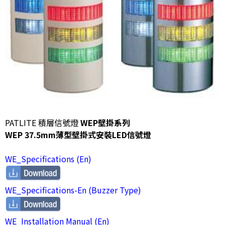
PATLITE 積層信號燈
WEP壁掛系列
WEP 37.5mm薄型壁掛式安裝LED信號燈
WE_Specifications (En)
WE_Specifications-En (Buzzer Type)
WE_Installation Manual (En)