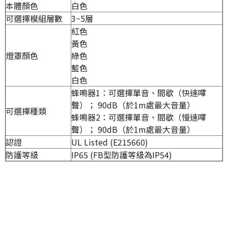
本體顏色
白色
可選擇模組層數
3~5層
紅色
黃色
燈罩顏色
綠色
藍色
白色
蜂鳴器1：可選擇單音、間歇（快速嗶
聲）； 90dB（於1m處最大音量）
可選擇種類
蜂鳴器2：可選擇單音、間歇（慢速嗶
聲）； 90dB（於1m處最大音量）
認證
UL Listed (E215660)
防護等級
IP65 (FB型防護等級為IP54)