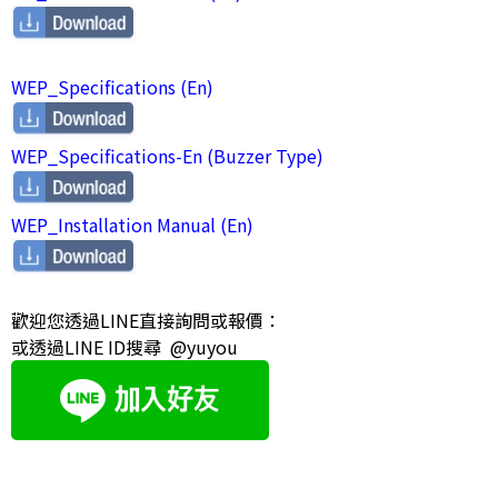
WEP_Specifications (En)
WEP_Specifications-En (Buzzer Type)
WEP_Installation Manual (En)
歡迎您透過LINE直接詢問或報價：
或透過LINE ID搜尋 @yuyou