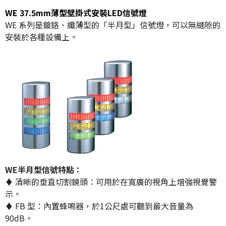
WE 37.5mm薄型壁掛式安裝LED信號燈
WE 系列是鍍鉻、纖薄型的「半月型」信號燈，可以無縫隙的
安裝於各種設備上。
WE半月型信號特點：
♦ 清晰的垂直切割鏡頭：可用於在寬廣的視角上增強視覺警
示。
♦ FB 型：內置蜂鳴器，於1公尺處可聽到最大音量為
90dB。