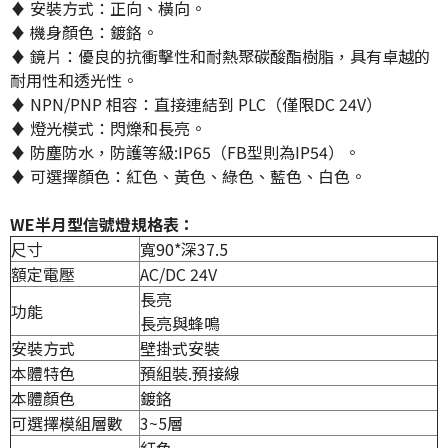
♦ 安裝方式：正向、橫向。
♦ 機身顏色：鍍鉻。
♦ 鏡片：優良的抗衝擊性和耐熱聚碳酸酯樹脂，具有卓越的
耐用性和透光性。
♦ NPN/PNP 相容：直接連結到 PLC（僅限DC 24V）
♦ 燈光模式：閃爍和長亮。
♦ 防塵防水，防護等級:IP65（FB型則為IP54）。
♦ 可選擇顏色：紅色、黃色、綠色、藍色、白色。
WE半月型信號燈規格表：
尺寸
寬90*深37.5
額定電壓
AC/DC 24V
長亮
功能
長亮與蜂鳴
安裝方式
壁掛式安裝
本體特色
預組裝.預接線
本體顏色
鍍鉻
可選擇模組層數
3~5層