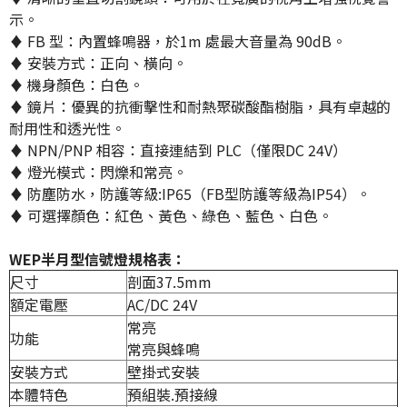
示。
♦ FB 型：內置蜂鳴器，於1m 處最大音量為 90dB。
♦ 安裝方式：正向、橫向。
♦ 機身顏色：白色。
♦ 鏡片：優異的抗衝擊性和耐熱聚碳酸酯樹脂，具有卓越的
耐用性和透光性。
♦ NPN/PNP 相容：直接連結到 PLC（僅限DC 24V）
♦ 燈光模式：閃爍和常亮。
♦ 防塵防水，防護等級:IP65（FB型防護等級為IP54）。
♦ 可選擇顏色：紅色、黃色、綠色、藍色、白色。
WEP半月型信號燈規格表：
尺寸
剖面37.5mm
額定電壓
AC/DC 24V
常亮
功能
常亮與蜂鳴
安裝方式
壁掛式安裝
本體特色
預組裝.預接線