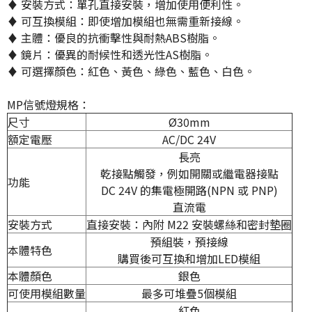
​♦ 安裝方式：單孔直接安裝，增加使用便利性。
​♦ 可互換模組：即使增加模組也無需重新接線。
​♦ 主體：優良的抗衝擊性與耐熱ABS樹脂。
​♦ 鏡片：優異的耐候性和透光性AS樹脂。
​♦ 可選擇顏色：紅色、黃色、綠色、藍色、白色。
MP信號燈規格：
尺寸
Ø30mm
額定電壓
AC/DC 24V
長亮
乾接點觸發，例如開關或繼電器接點
功能
DC 24V 的集電極開路(NPN 或 PNP)
直流電
安裝方式
直接安裝：內附 M22 安裝螺絲和密封墊圈
預組裝，預接線
本體特色
購買後可互換和增加LED模組
本體顏色
銀色
可使用模組數量
最多可堆疊5個模組
紅色