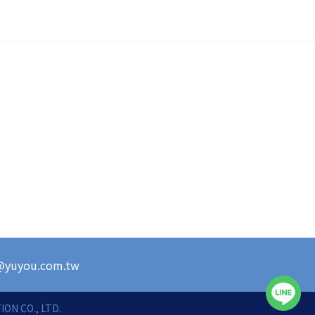
s@yuyou.com.tw
ON CO., LTD.