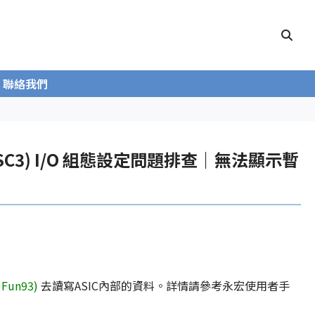
聯絡我們
HHSC3) I/O 組態設定問題排查｜無法顯示暫
Fun93)
去讀寫ASIC內部的資料。詳情請參考永宏使用者手