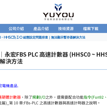
公司介紹
產品介紹
技術資源
檔案下載
C0 ~ HHSC3) I/O 組態設定問題排查｜無法顯示暫存器解決方法
S｜永宏FBS PLC 高速計數器 (HHSC0 ~ 
解決方法
永宏電機產品
.
速硬體計數器
，除了
規劃I/O
之外，還需要配合功能
指令(Fun92、
能篇)_第 10 章:FBs-PLC 之高速計數器與高速計時器之說明。