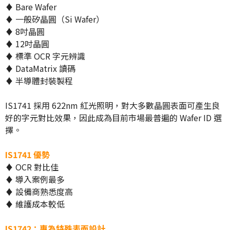
♦ Bare Wafer
♦ 一般矽晶圓（Si Wafer）
♦ 8吋晶圓
♦ 12吋晶圓
♦ 標準 OCR 字元辨識
♦ DataMatrix 讀碼
♦ 半導體封裝製程
IS1741 採用 622nm 紅光照明，對大多數晶圓表面可產生良
好的字元對比效果，因此成為目前市場最普遍的 Wafer ID 選
擇。
IS1741 優勢
♦ OCR 對比佳
♦ 導入案例最多
♦ 設備商熟悉度高
♦ 維護成本較低
IS1742：專為特殊表面設計