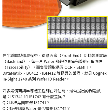
在半導體製造流程中，從晶圓廠（Front-End）到封裝測試廠
（Back-End），每一片 Wafer 都必須具備完整的可追溯性
（Traceability）。而負責讀取晶圓 OCR、SEMI T7
DataMatrix、BC412、IBM412 等標識的設備，就是 Cognex
In-Sight 1740 系列 Wafer ID Reader。
許多設備商與半導體工程師在評估時，最常提出的問題就
是：IS1741 和 IS1742 有什麼差異？
Q：哪種晶圓該選 IS1741？
Q：特殊鍍膜 Wafer 是否需要 IS1742？