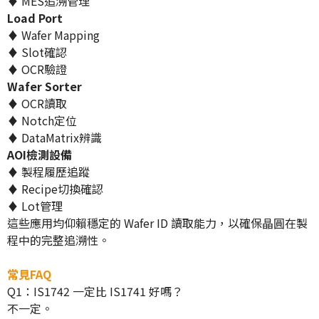
♦ MES追溯管理
Load Port
♦ Wafer Mapping
♦ Slot確認
♦ OCR驗證
Wafer Sorter
♦ OCR讀取
♦ Notch定位
♦ DataMatrix辨識
AOI檢測設備
♦ 製程履歷追蹤
♦ Recipe切換確認
♦ Lot管理
這些應用均仰賴穩定的 Wafer ID 讀取能力，以確保晶圓在製
程中的完整追溯性。
常見FAQ
Q1：IS1742 一定比 IS1741 好嗎？
不一定。