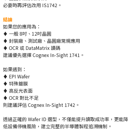
必要時再評估改用 IS1742。
結論
如果您的應用為：
♦ 一般 8吋、12吋晶圓
♦ 封裝廠、測試廠、晶圓廠常規應用
♦ OCR 或 DataMatrix 讀碼
建議優先選擇 Cognex In-Sight 1741。
如果遇到：
♦ EPI Wafer
♦ 特殊鍍膜
♦ 高反光表面
♦ OCR 對比不足
則建議評估 Cognex In-Sight 1742。
透過正確的 Wafer ID 選型，不僅能提升讀取成功率，更能降
低設備停機風險，建立完整的半導體製程追溯機制。