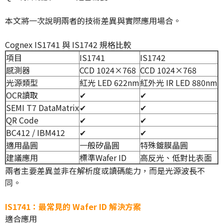
本文將一次說明兩者的技術差異與實際應用場合。
Cognex IS1741 與 IS1742 規格比較
項目
IS1741
IS1742
感測器
CCD 1024×768
CCD 1024×768
光源類型
紅光 LED 622nm
紅外光 IR LED 880nm
OCR讀取
✔
✔
SEMI T7 DataMatrix
✔
✔
QR Code
✔
✔
BC412 / IBM412
✔
✔
適用晶圓
一般矽晶圓
特殊鍍膜晶圓
建議應用
標準Wafer ID
高反光、低對比表面
兩者主要差異並非在解析度或讀碼能力，而是光源波長不
同。
IS1741：最常見的 Wafer ID 解決方案
適合應用