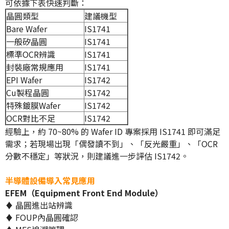
可依據下表快速判斷：
晶圓類型
建議機型
Bare Wafer
IS1741
一般矽晶圓
IS1741
標準OCR辨識
IS1741
封裝廠常規應用
IS1741
EPI Wafer
IS1742
Cu製程晶圓
IS1742
特殊鍍膜Wafer
IS1742
OCR對比不足
IS1742
經驗上，約 70~80% 的 Wafer ID 專案採用 IS1741 即可滿足
需求；若現場出現「偶發讀不到」、「反光嚴重」、「OCR
分數不穩定」等狀況，則建議進一步評估 IS1742。
半導體設備導入常見應用
EFEM（Equipment Front End Module）
♦ 晶圓進出站辨識
♦ FOUP內晶圓確認