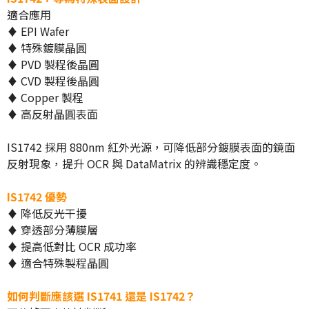
適合應用
♦ EPI Wafer
♦ 特殊鍍膜晶圓
♦ PVD 製程後晶圓
♦ CVD 製程後晶圓
♦ Copper 製程
♦ 高反射晶圓表面
IS1742 採用 880nm 紅外光源，可降低部分鍍膜表面的鏡面
反射現象，提升 OCR 與 DataMatrix 的辨識穩定度。
IS1742 優勢
♦ 降低反光干擾
♦ 穿透部分薄膜層
♦ 提高低對比 OCR 成功率
♦ 適合特殊製程晶圓
如何判斷應該選 IS1741 還是 IS1742？