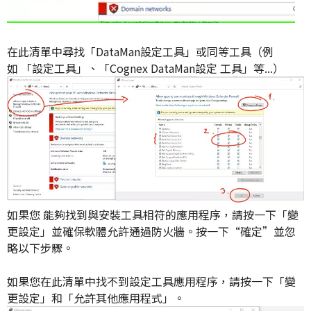
在此清單中尋找
「
DataMan
設定工具」或同等工具
（
例
如
「設定工具
」、
「Cognex
DataMan
設定
工具」
等...）
如果您
能夠找到與
安裝工具
相符的應用程序
，請按一下「
變
更
設定」並
確保軟體允許通過
防火牆
。按一下“確定”並忽
略以下步驟。
如果您在此清單中找不到
設定工具應用程序
，
請按一下「
變
更設定
」和「
允許
其他應用程式
」。