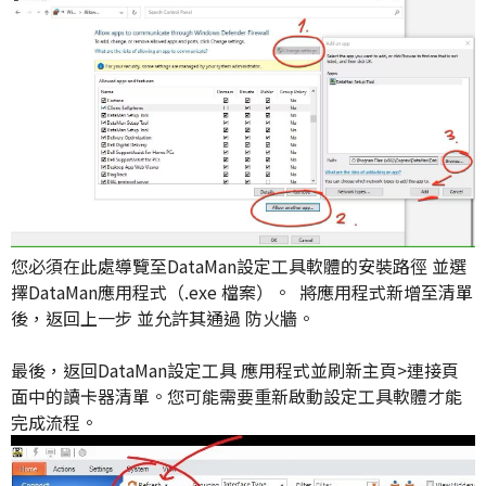
您必須在此處導覽至DataMan
設定工具軟體
的安裝路徑
並選
擇
DataMan
應用程式（.exe 檔案）。
將應用程式新增至清單
後，返回上一步
並
允許
其通過
防火牆。
最後，返回
DataMan
設定工具
應用程式並刷新主頁>連接
頁
面中的讀卡器清單
。您可能需要重新啟動
設定工具軟體才能
完成流程。