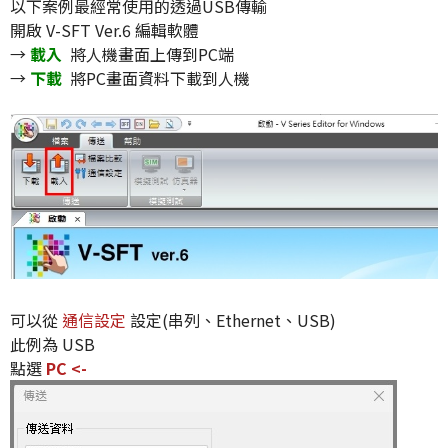
以下案例最經常使用的透過USB傳輸
開啟 V-SFT Ver.6 編輯軟體
→
載入
將人機畫面上傳到PC端
→
下載
將PC畫面資料下載到人機
可以從
通信設定
設定(串列、Ethernet、USB)
此例為 USB
點選
PC <-