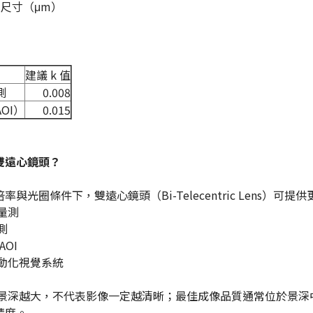
素尺寸（μm）
數
建議 k 值
測
0.008
OI）
0.015
雙遠心鏡頭？
率與光圈條件下，雙遠心鏡頭（Bi-Telecentric Lens
量測
測
AOI
自動化視覺系統
景深越大，不代表影像一定越清晰；最佳成像品質通常位於景深
精度。