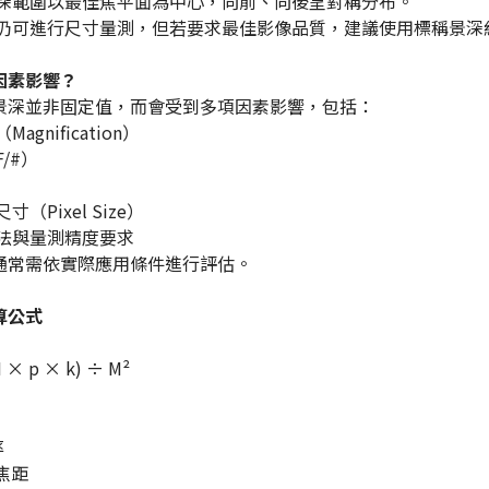
景深範圍以最佳焦平面為中心，向前、向後呈對稱分布。
緣仍可進行尺寸量測，但若要求最佳影像品質，建議使用標稱景深約
因素影響？
景深並非固定值，而會受到多項因素影響，包括：
agnification）
/#）
（Pixel Size）
算法與量測精度要求
通常需依實際應用條件進行評估。
算公式
 × p × k) ÷ M²
率
焦距