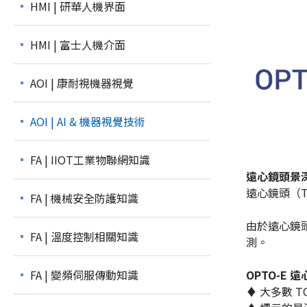
HMI | 研華人機界面
HMI | 富士人機介面
AOI | 康耐視機器視覺
AOI | AI & 機器視覺技術
FA | IIOT工業物聯網知識
遠心鏡頭景
遠心鏡頭（Te
FA | 機械安全防護知識
由於遠心鏡
FA | 溫度控制相關知識
測。
FA | 變頻伺服傳動知識
OPTO-E
♦ 大多數 T