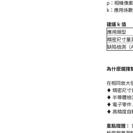
p：相機像
k：應用係
建議 k 值
應用類型
精密尺寸量
缺陷檢測（A
為什麼選擇
在相同放大倍
♦ 精密尺寸
♦ 半導體檢
♦ 電子零件 
♦ 高精度
重點提醒：
析度與量測