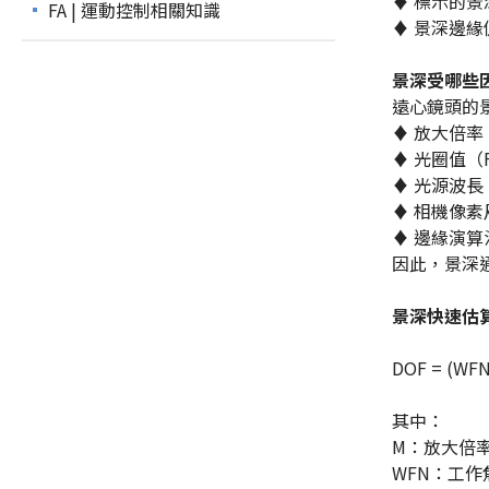
♦ 標示的
FA | 運動控制相關知識
♦ 景深邊
景深受哪些
遠心鏡頭的
♦ 放大倍率（M
♦ 光圈值（F
♦ 光源波長
♦ 相機像素尺寸
♦ 邊緣演
因此，景深
景深快速估
DOF = (WFN
其中：
M：放大倍
WFN：工作