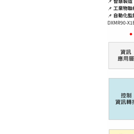
📌
智慧製造
📌
工業物聯網
📌
自動化監
DXMR90