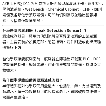
AZBIL HPQ-D11 系列為放大器內藏型漏液感測器，適用於化
學供液系統、Wet Bench、Chemical Cabinet、CMP、蝕刻
設備及各類化學藥液設備，可即時偵測漏液並輸出警報訊
號，大幅降低設備風險。
什麼是漏液感測器（Leak Detection Sensor）？
漏液感測器是一種用於偵測液體是否異常洩漏的工業感測
器，主要安裝於設備底部、配管接頭、閥件附近或化學液輸
送管線下方。
當化學液接觸感測面時，感測器立即輸出訊號至 PLC、DCS
或設備控制器，觸發警報、停止供液或關閉設備，以避免事
故擴大。
為什麼半導體設備需要漏液感測器？
半導體製程對化學液使用量極大，包括酸、鹼、有機溶劑及
超純水，每一項設備都可能因接頭老化、管路破裂或維修不
當而產生漏液。