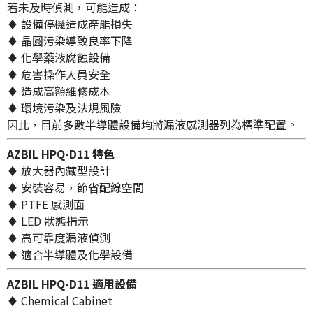
若未及時偵測，可能造成：
♦ 設備停機造成產能損失
♦ 晶圓污染導致良率下降
♦ 化學藥液腐蝕設備
♦ 危害操作人員安全
♦ 造成高額維修成本
♦ 環境污染及法規風險
因此，目前多數半導體設備均將漏液感測器列為標準配置。
AZBIL HPQ-D11 特色
♦ 放大器內藏型設計
♦ 安裝容易，節省配線空間
♦ PTFE 感測面
♦ LED 狀態指示
♦ 高可靠度漏液偵測
♦ 適合半導體及化學設備
AZBIL HPQ-D11 適用設備
♦ Chemical Cabinet