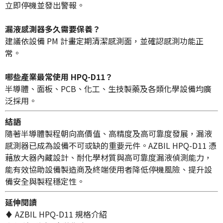
立即停機並發出警報。
漏液感測器多久需要保養？
建議依設備 PM 計畫定期清潔感測面，並確認感測功能正
常。
哪些產業最常使用 HPQ-D11？
半導體、面板、PCB、化工、生技製藥及各類化學設備均廣
泛採用。
結語
隨著半導體製程朝向高價值、高精度及高可靠度發展，漏液
感測器已成為設備不可或缺的重要元件。AZBIL HPQ-D11 憑
藉放大器內藏設計、耐化學材質與高可靠度漏液偵測能力，
能有效協助設備製造商及終端使用者降低停機風險、提升設
備安全與製程穩定性。
延伸閱讀
♦ AZBIL HPQ-D11 規格介紹