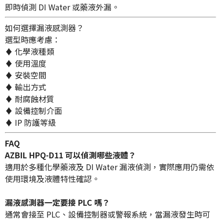
即時偵測 DI Water 或藥液外漏。
如何選擇漏液感測器？
選型時應考慮：
♦ 化學液種類
♦ 使用溫度
♦ 安裝空間
♦ 輸出方式
♦ 耐腐蝕材質
♦ 設備控制介面
♦ IP 防護等級
FAQ
AZBIL HPQ-D11 可以偵測哪些液體？
適用於多種化學藥液及 DI Water 漏液偵測，實際應用仍需依
使用環境及液體特性確認。
漏液感測器一定要接 PLC 嗎？
通常會接至 PLC、設備控制器或警報系統，當漏液發生時可