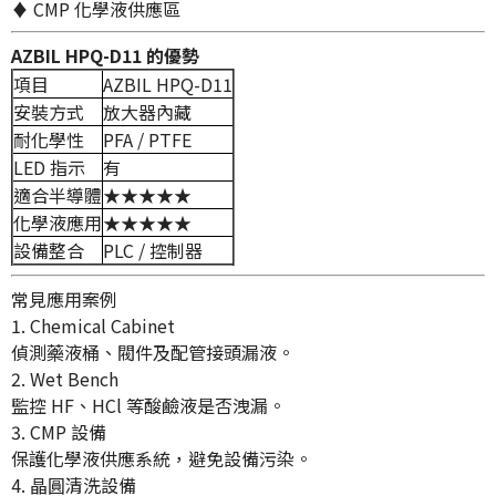
♦ CMP 化學液供應區
AZBIL HPQ-D11 的優勢
項目
AZBIL HPQ-D11
安裝方式
放大器內藏
耐化學性
PFA / PTFE
LED 指示
有
適合半導體
★★★★★
化學液應用
★★★★★
設備整合
PLC / 控制器
常見應用案例
1. Chemical Cabinet
偵測藥液桶、閥件及配管接頭漏液。
2. Wet Bench
監控 HF、HCl 等酸鹼液是否洩漏。
3. CMP 設備
保護化學液供應系統，避免設備污染。
4. 晶圓清洗設備