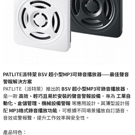
PATLITE派特萊 BSV 超小型MP3可錄音播放器——最佳聲音
警報解決方案
PATLITE（派特萊）推出的
BSV 超小型MP3可錄音播放器
，
是一款
高效、輕巧且易於安裝的聲音警報設備
，專為
工業自
動化、倉儲管理、機械設備警報
等應用設計。其薄型設計搭
配
MP3格式錄音播放功能
，可根據不同場景播放自訂語音、
音效或警報聲，提升工作效率與安全性。
產品特色：