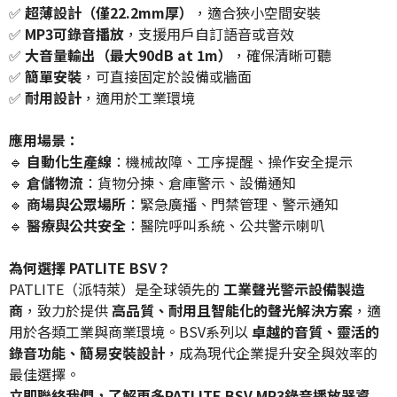
✅
超薄設計（僅22.2mm厚）
，適合狹小空間安裝
✅
MP3可錄音播放
，支援用戶自訂語音或音效
✅
大音量輸出（最大90dB at 1m）
，確保清晰可聽
✅
簡單安裝
，可直接固定於設備或牆面
✅
耐用設計
，適用於工業環境
應用場景：
🔹
自動化生產線
：機械故障、工序提醒、操作安全提示
🔹
倉儲物流
：貨物分揀、倉庫警示、設備通知
🔹
商場與公眾場所
：緊急廣播、門禁管理、警示通知
🔹
醫療與公共安全
：醫院呼叫系統、公共警示喇叭
為何選擇 PATLITE BSV？
PATLITE（派特萊）是全球領先的
工業聲光警示設備製造
商
，致力於提供
高品質、耐用且智能化的聲光解決方案
，適
用於各類工業與商業環境。BSV系列以
卓越的音質、靈活的
錄音功能、簡易安裝設計
，成為現代企業提升安全與效率的
最佳選擇。
立即聯絡我們，了解更多PATLITE BSV MP3錄音播放器資