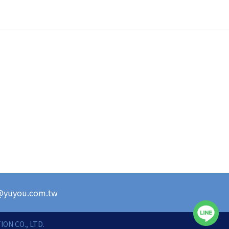
s@yuyou.com.tw
ON CO., LTD.