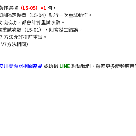
動作選擇
（L5-05）=1
時，
間隔定時器（L5-04）執行一次重試動作。
敗或成功，都會計算重試次數。
重試次數（L5-01），則會發生錯誤。
ed G7 方法允許提前重試。
ni V7方法相同）
u 安川變頻器相關產品
或透過
LINE
聯繫我們，探索更多變頻應用