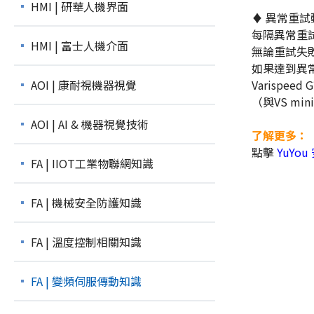
HMI | 研華人機界面
♦ 異常重試
每隔異常重試
HMI | 富士人機介面
無論重試失
如果達到異常
AOI | 康耐視機器視覺
Varispe
（與VS mi
AOI | AI & 機器視覺技術
了解更多：
點擊
YuYo
FA | IIOT工業物聯網知識
FA | 機械安全防護知識
FA | 溫度控制相關知識
FA | 變頻伺服傳動知識