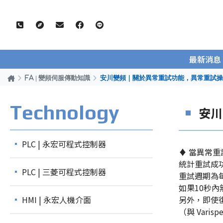
最新消息
FA | 變頻伺服傳動知識
安川變頻｜關於異常重試功能，異常重試操作
Technology
安川
PLC | 永宏可程式控制器
♦ 當異常
統計重試成
PLC | 三菱可程式控制器
重試週期為每 
如果10秒
HMI | 永宏人機介面
另外，即使
（與 Varis