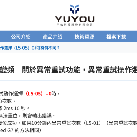
公司介紹
產品介紹
技術資源
檔案下載
選擇（L5-05）0和1有何不同？
變頻｜關於異常重試功能，異常重試操作選擇
重試動作選擇
（L5-05）=0
時，
功次數。
2ms 10 秒。
內無法重位，則會輸出錯誤。
復位成功，如果10分鐘內異常重試次數（L5-01）（異常重試
peed G7 的方法相同）