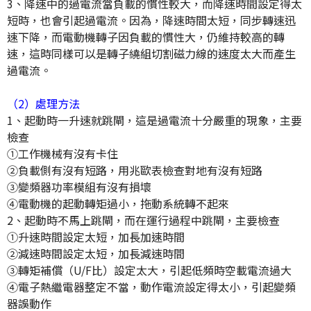
3、降速中的過電流當負載的慣性較大，而降速時間設定得太
短時，也會引起過電流。因為，降速時間太短，同步轉速迅
速下降，而電動機轉子因負載的慣性大，仍維持較高的轉
速，這時同樣可以是轉子繞組切割磁力線的速度太大而產生
過電流。
（2）處理方法
1、起動時一升速就跳閘，這是過電流十分嚴重的現象，主要
檢查
①工作機械有沒有卡住
②負載側有沒有短路，用兆歐表檢查對地有沒有短路
③變頻器功率模組有沒有損壞
④電動機的起動轉矩過小，拖動系統轉不起來
2、起動時不馬上跳閘，而在運行過程中跳閘，主要檢查
①升速時間設定太短，加長加速時間
②減速時間設定太短，加長減速時間
③轉矩補償（U/F比）設定太大，引起低頻時空載電流過大
④電子熱繼電器整定不當，動作電流設定得太小，引起變頻
器誤動作