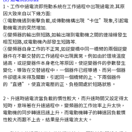
1、工作中過電流即拖動系統在工作過程中出現過電流.其原
因大致來自以下幾方面
:
①電動機遇到衝擊負載,或傳動機構出現“卡住”現象,引起電
動機電流的突然增加
.
②變頻器的輸出側短路,如輸出端到電動機之間的連接線發生
相互短路,或電動機內部發生短路等
.
③變頻器自身工作的不正常,如逆變橋中同一橋臂的兩個逆變
器件在不斷交替的工作過程中出現異常。例如由於環境溫度
過高，或逆變器件本身老化等原因，使逆變器件的參數發生
變化，導致在交替過程中，一個器件已經導通、而另一個器
件卻還未來得及關斷，引起同一個橋臂的上、下兩個器件
的“直通”，使直流電壓的正、負極間處於短路狀態。
2、升速時過電流當負載的慣性較大，而升速時間又設定得太
短時，意味著在升速過程中，變頻器的工作效率上升太快，
電動機的同步轉速迅速上升，而電動機轉子的轉速因負載慣
性較大而跟不上去，結果是升速電流太大。