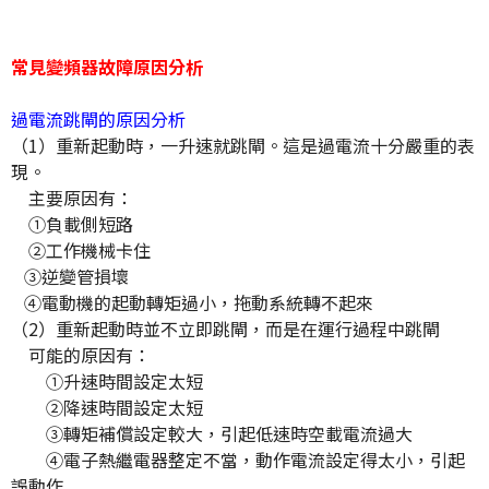
常見變頻器故障原因分析
過電流跳閘的原因分析
（1）重新起動時，一升速就跳閘。這是過電流十分嚴重的表
現。
主要原因有：
①負載側短路
②工作機械卡住
③逆變管損壞
④電動機的起動轉矩過小，拖動系統轉不起來
（2）重新起動時並不立即跳閘，而是在運行過程中跳閘
可能的原因有：
①升速時間設定太短
②降速時間設定太短
③轉矩補償設定較大，引起低速時空載電流過大
④電子熱繼電器整定不當，動作電流設定得太小，引起
誤動作