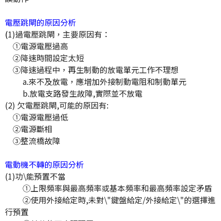
電壓跳閘的原因分析
(
1)過電壓跳閘，主要原因有：
①電源電壓過高
②降速時間設定太短
③降速過程中，再生制動的放電單元工作不理想
a.來不及放電，應增加外接制動電阻和制動單元
b.放電支路發生故障,實際並不放電
(2) 欠電壓跳閘,可能的原因有:
①電源電壓過低
②電源斷相
③整流橋故障
電動機不轉的原因分析
(1)功\能預置不當
①上限頻率與最高頻率或基本頻率和最高頻率設定矛盾
②使用外接給定時,未對\"鍵盤給定/外接給定\"的選擇進
行預置