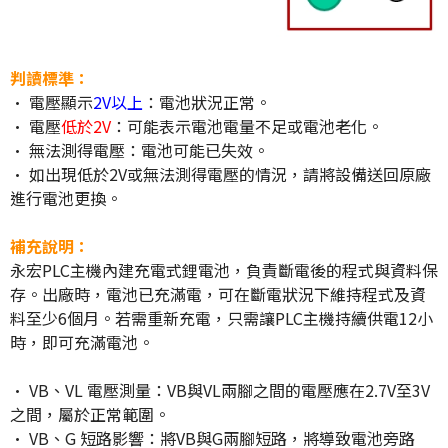
判讀標準：
• 電壓顯示
2V以上
：電池狀況正常。
• 電壓
低於2V
：可能表示電池電量不足或電池老化。
• 無法測得電壓：電池可能已失效。
• 如出現低於2V或無法測得電壓的情況，請將設備送回原廠
進行電池更換。
補充說明：
永宏PLC主機內建充電式鋰電池，負責斷電後的程式與資料保
存。出廠時，電池已充滿電，可在斷電狀況下維持程式及資
料至少6個月。若需重新充電，只需讓PLC主機持續供電12小
時，即可充滿電池。
• VB、VL 電壓測量：VB與VL兩腳之間的電壓應在2.7V至3V
之間，屬於正常範圍。
• VB、G 短路影響：將VB與G兩腳短路，將導致電池旁路