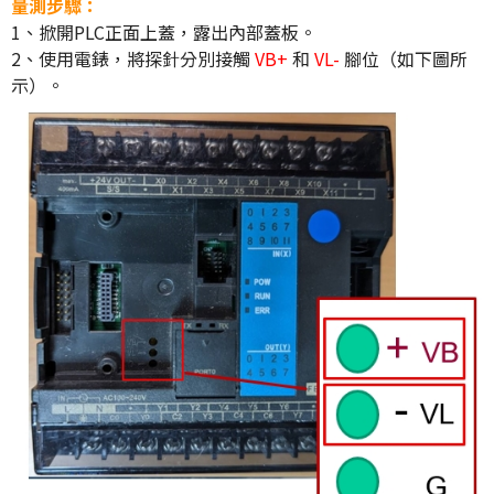
量測步驟：
1、掀開PLC正面上蓋，露出內部蓋板。
2、使用電錶，將探針分別接觸
VB+
和
VL-
腳位（如下圖所
示）。