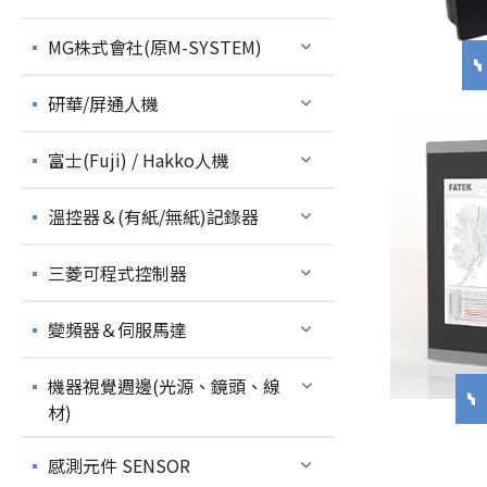
MG株式會社(原M-SYSTEM)
研華/屏通人機
富士(Fuji) / Hakko人機
溫控器＆(有紙/無紙)記錄器
三菱可程式控制器
變頻器＆伺服馬達
機器視覺週邊(光源、鏡頭、線
材)
感測元件 SENSOR