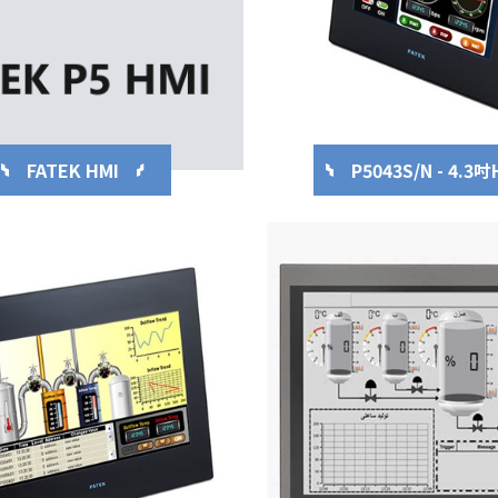
FATEK HMI
P5043S/N - 4.3吋