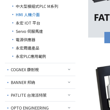
中大型模組式PLC M系列
HMI 人機介面
永宏 IOT 平台
Servo 伺服馬達
電源供應器
永宏周邊產品
永宏PLC應用範例
COGNEX 康耐視
BANNER 邦納
PATLITE 台灣派特萊
OPTO ENGINEERING