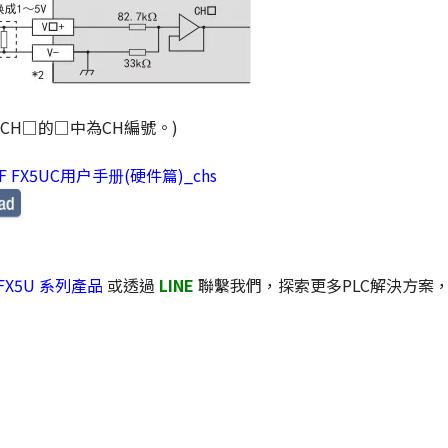
+,CH□的□中為CH編號。)
Q-F FX5UC用户手册(硬件篇)_chs
 FX5U 系列產品
或透過
LINE
聯繫我們，探索更多PLC解決方案