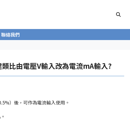
聯絡我們
PU內建類比由電壓V輸入改為電流mA輸入?
阻0.5%）後，可作為電流輸入使用。
A。