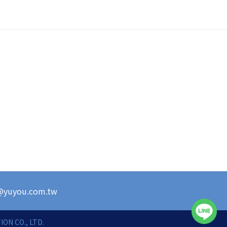
s@yuyou.com.tw
ON CO., LTD.