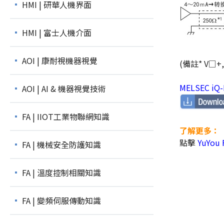
HMI | 研華人機界面
HMI | 富士人機介面
AOI | 康耐視機器視覺
(備註* V□
MELSEC i
AOI | AI & 機器視覺技術
FA | IIOT工業物聯網知識
了解更多：
點擊
YuYou
FA | 機械安全防護知識
FA | 溫度控制相關知識
FA | 變頻伺服傳動知識