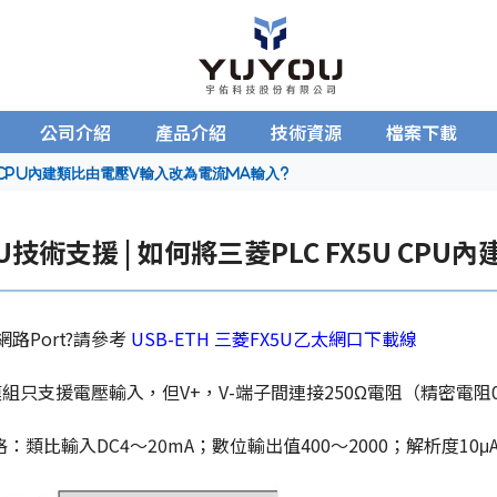
公司介紹
產品介紹
技術資源
檔案下載
5U CPU內建類比由電壓V輸入改為電流mA輸入?
5U技術支援 | 如何將三菱PLC FX5U C
路Port?請參考
USB-ETH 三菱FX5U乙太網口下載線
PU模組只支援電壓輸入，但V+，V-端子間連接250Ω電阻（精密電
：類比輸入DC4～20mA；數位輸出值400～2000；解析度10μ