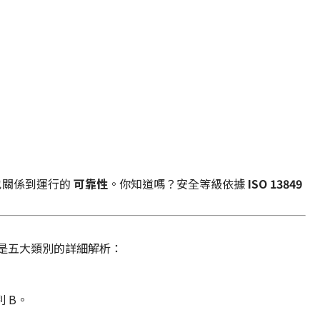
也關係到運行的
可靠性
。你知道嗎？安全等級依據
ISO 13849
是五大類別的詳細解析：
 B。