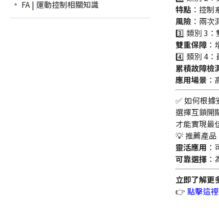
FA | 運動控制相關知識
特點
：控制
風險
：兩次
3️⃣ 類別 
雙重保障
：
4️⃣ 類別 
累積故障檢
應用場景
：
✅ 如何根
選擇互鎖開
才能實現最
💡 推薦產品
靈活應用
：
可靠選擇
：
立即了解更
👉
點擊這裡