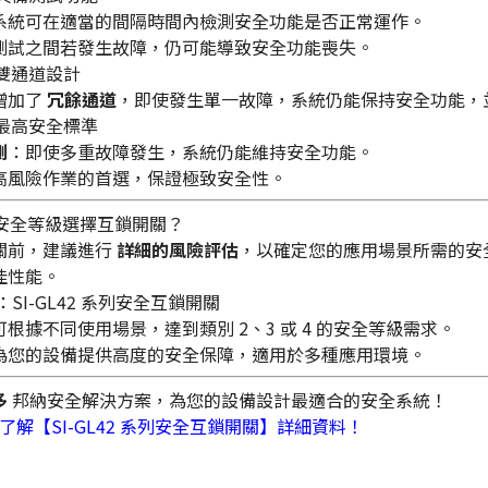
系統可在適當的間隔時間內檢測安全功能是否正常運作。
測試之間若發生故障，仍可能導致安全功能喪失。
3：雙通道設計
增加了
冗餘通道
，即使發生單一故障，系統仍能保持安全功能，
4：最高安全標準
測
：即使多重故障發生，系統仍能維持安全功能。
高風險作業的首選，保證極致安全性。
據安全等級選擇互鎖開關？
關前，建議進行
詳細的風險評估
，以確定您的應用場景所需的安
佳性能。
：SI-GL42 系列安全互鎖開關
可根據不同使用場景，達到類別 2、3 或 4 的安全等級需求。
為您的設備提供高度的安全保障，適用於多種應用環境。
多
邦納安全解決方案，為您的設備設計最適合的安全系統！
了解【SI-GL42 系列安全互鎖開關】詳細資料！