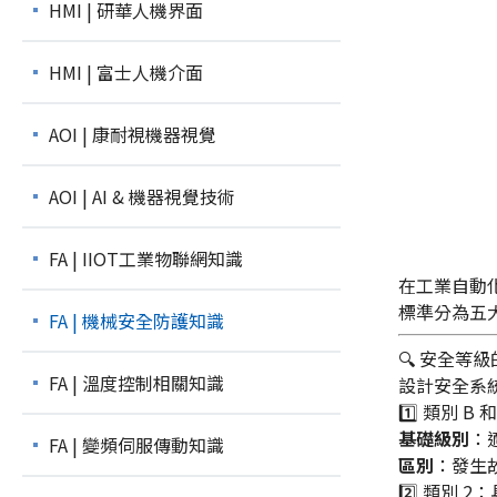
HMI | 研華人機界面
HMI | 富士人機介面
AOI | 康耐視機器視覺
AOI | AI & 機器視覺技術
FA | IIOT工業物聯網知識
在工業自動
標準分為五
FA | 機械安全防護知識
🔍 安全等
FA | 溫度控制相關知識
設計安全系
1️⃣ 類別 B 和
基礎級別
：
FA | 變頻伺服傳動知識
區別
：發生
2️⃣ 類別 