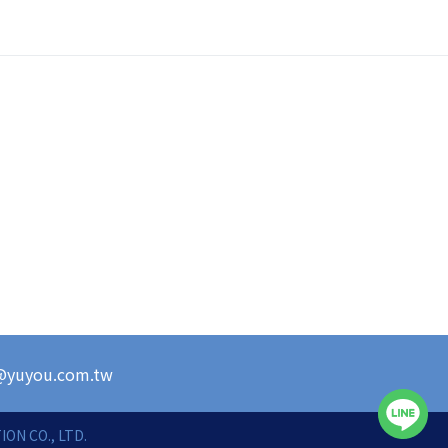
s@yuyou.com.tw
ON CO., LTD.