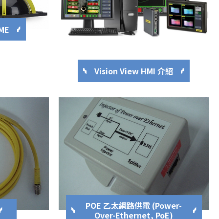
OME
Vision View HMI 介紹
POE 乙太網路供電 (Power-
Over-Ethernet, PoE)