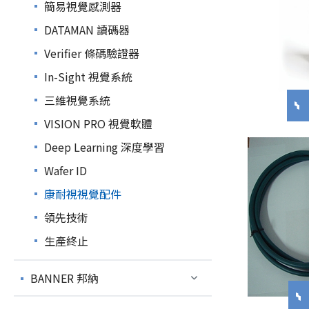
簡易視覺感測器
DATAMAN 讀碼器
Verifier 條碼驗證器
In-Sight 視覺系統
三維視覺系統
VISION PRO 視覺軟體
Deep Learning 深度學習
Wafer ID
康耐視視覺配件
領先技術
生產終止
BANNER 邦納