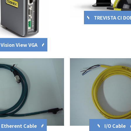
TREVISTA CI D
Vision View VGA
Etherent Cable
I/O Cable