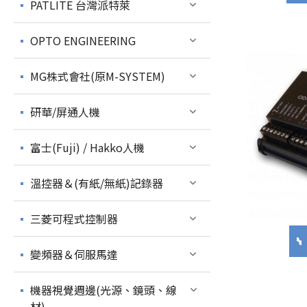
PATLITE 台灣派特萊
OPTO ENGINEERING
MG株式會社(原M-SYSTEM)
研華/屏通人機
富士(Fuji) / Hakko人機
溫控器＆(有紙/無紙)記錄器
三菱可程式控制器
變頻器＆伺服馬達
機器視覺週邊(光源、鏡頭、線
材)