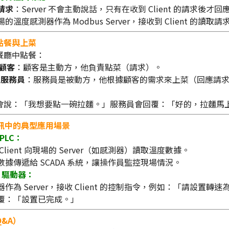
請求
：Server 不會主動說話，只有在收到 Client 的請求
的溫度感測器作為 Modbus Server，接收到 Client 的讀
點餐與上菜
餐廳中點餐：
= 顧客
：顧客是主動方，他負責點菜（請求）。
= 服務員
：服務員是被動方，他根據顧客的需求來上菜（回應請
會說：「我想要點一碗拉麵。」服務員會回覆：「好的，拉麵馬
 通訊中的典型應用場景
 PLC：
為 Client 向現場的 Server（如感測器）讀取溫度數據。
數據傳遞給 SCADA 系統，讓操作員監控現場情況。
 - 驅動器：
作為 Server，接收 Client 的控制指令，例如：「請設置轉速為 
回覆：「設置已完成。」
&A）