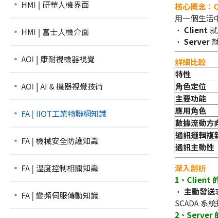
HMI | 研華人機界面
核心概念：Cli
用一個生活
•
Client
就
HMI | 富士人機介面
•
Server
就
AOI | 康耐視機器視覺
詳細比較
特性
AOI | AI & 機器視覺技術
角色定位
主要功能
應用角色
FA | IIOT工業物聯網知識
數據流動方
通訊邏輯複
FA | 機械安全防護知識
通訊主動性
FA | 溫度控制相關知識
深入剖析
1、Clien
•
主動發送
FA | 變頻伺服傳動知識
SCADA 
2、Serve