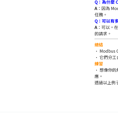
Q：為什麼 C
A
：因為 M
任務。
Q：可以有多個 
A
：可以。在 
的請求。
總結
• Modbu
• 它們分
練習
• 想像你的角
應。
透過以上例子