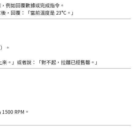
後才回應，例如回覆數據或完成指令。
取請求後，回覆：「當前溫度是 23°C。」
求）。
上來。」或者說：「對不起，拉麵已經售罄。」
1500 RPM。