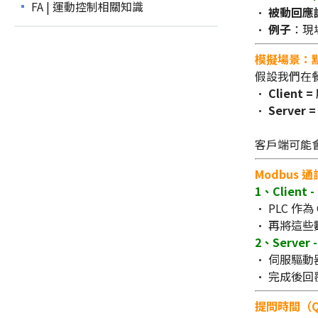
FA | 運動控制相關知識
•
被動回應
•
例子
：現場
模擬場景：
假設我們在
•
Client 
•
Server 
客戶端可能
Modbus
1、Client -
• PLC 作
• 再將這些
2、Server
• 伺服驅動器
• 完成後
提問時間（Q