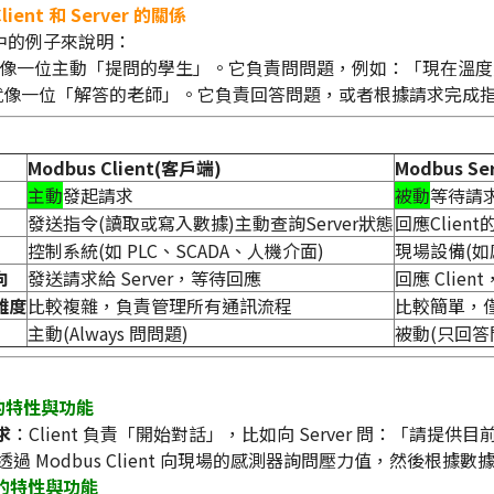
ent 和 Server 的關係
中的例子來說明：
像一位主動「提問的學生」。它負責問問題，例如：「現在溫度
像一位「解答的老師」。它負責回答問題，或者根據請求完成指令
Modbus Client(客戶端)
Modbus S
主動
發起請求
被動
等待請
發送指令(讀取或寫入數據)主動查詢Server狀態
回應Clien
控制系統(如 PLC、SCADA、人機介面)
現場設備(如
向
發送請求給 Server，等待回應
回應 Clie
雜度
比較複雜，負責管理所有通訊流程
比較簡單，
主動(Always 問問題)
被動(只回答
t 的特性與功能
求
：Client 負責「開始對話」，比如向 Server 問：「請
系統透過 Modbus Client 向現場的感測器詢問壓力值，然後根據
r 的特性與功能