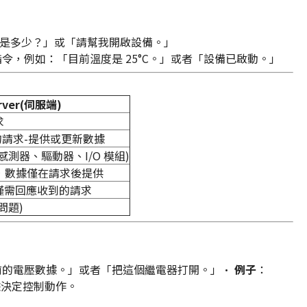
是多少？」或「請幫我開啟設備。」
，例如：「目前溫度是 25°C。」或者「設備已啟動。」
erver(伺服端)
求
t的請求-提供或更新數據
感測器、驅動器、I/O 模組)
nt，數據僅在請求後提供
僅需回應收到的請求
問題)
提供目前的電壓數據。」或者「把這個繼電器打開。」•
例子
：
數據決定控制動作。