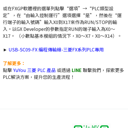
或在FXGP軟體裡的選單列點擊“選項”→“PLC類型設
定”，在“由輸入控制運行”選項選擇“是”，然後在“運
行端子的輸入號碼”輸入X0到X17來作為RUN/STOP的輸
入。以GX Developer的參數指定RUN的端子輸入為X0～
X17。 （小數點基本模組的情況下，X0～X7，X0～X14）。
►
USB-SC09-FX 編程傳輸線-三菱FX系列PLC專用
了解更多：
點擊
YuYou 三菱 PLC 產品
或透過
LINE
聯繫我們，探索更多
PLC解決方案，提升您的生產流程！