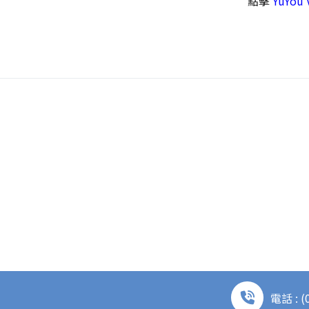
點擊
YuYou 
電話 : (