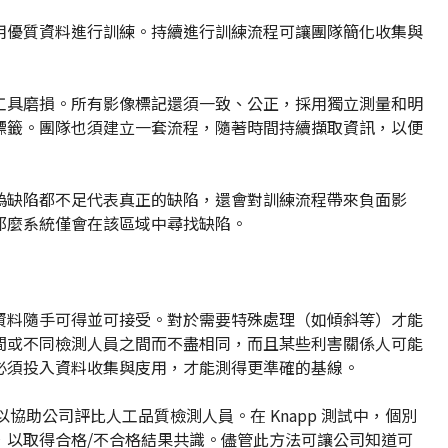
用優質資料進行訓練。持續進行訓練流程可讓團隊簡化收集與
工具磨損。所有影像標記還須一致、公正，採用獨立測量和明
標籤。團隊也須建立一套流程，隨著時間持續擷取資訊，以便
偽缺陷都不足代表真正的缺陷，還會對訓練流程帶來負面影
那麼系統僅會在該區域中尋找缺陷。
資料隨手可得並可接受。對於需要特殊處理（如傾斜等）才能
間或不同檢測人員之間而不盡相同，而且某些利害關係人可能
必須投入資料收集與庋用，才能測得更準確的基線。
協助公司評比人工品質檢測人員。在 Knapp 測試中，個別
，以取得合格/不合格結果共識。儘管此方法可讓公司知道可