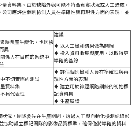
少量資料集。由於缺陷外觀可能不符合真實狀況或人工造成，
。公司應評估個別檢測人員在準確性與再現性方面的表現，並
建議
- 隨時間產生變化，也因檢
♦ 以人工檢測結果做為開端
而異
♦ 投入資料收集與庋用，以取得更
害關係人在目前的系統中
準確的基線
益
♦ 評估個別檢測人員在準確性與再
業中不切實際的測試
現性方面的表現
少量資料集
♦ 建立用於神經網路訓練的初始標
常不具代表性
記資料集
♦ 生產驗證
實狀況。團隊要先在生產期間，透過人工與自動化檢測記錄影
，並協助設立標記團隊的影像品質標準，確保僅將準確的資料