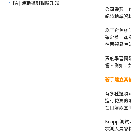
FA | 運動控制相關知識
公司需要工
記錄精準資
為了避免統
確定義。產
在問題發生
深度學習團
響。例如，
著手建立真
有多種選項
進行檢測的
在目前設置
Knapp 
檢測人員會