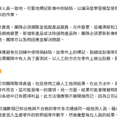
作人員一致地、可靠地標記影像中的缺陷，以讓深度學習模型使
料的作業。
計異常，團隊必須擷取並追蹤產品變異、元件變更、設備漂移和
品規格變更、新增新產品或汰除過時產品時，團隊必須更新影像
時，團隊可以及時因應並解決問題。
隊應避免在訓練中使用偽缺陷。如零件上的標記、裂縫或刮傷等
如果團隊中有人為了要測試，以人工的方式在零件上做出刮痕，
值
可供團隊取得真值，包括使用工廠人工檢測結果。在此方法中，
零件而言，這可能是唯一的選項。另一方面，結果可能會隨著時
的系統中已有既得利益。此方法僅應預示著開端而已，因為公司
測試可讓數個已知合格與不合格的零件多次通過同一組檢測人員，藉以
檢查混入生產零件的對照組零件數字，然後彙整每位人員的結果