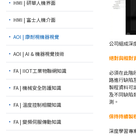
HMI | 研華人機界面
HMI | 富士人機介面
AOI | 康耐視機器視覺
公司組成深
AOI | AI & 機器視覺技術
絕對與相對
FA | IIOT工業物聯網知識
必須在此階
路進行缺陷
製程資料可
FA | 機械安全防護知識
及不同缺陷
測。
FA | 溫度控制相關知識
保持持續製
FA | 變頻伺服傳動知識
深度學習專