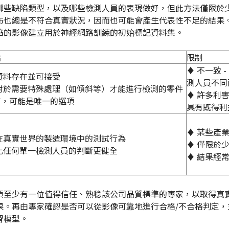
哪些缺陷類型，以及哪些檢測人員的表現做好，但此方法僅限於
布也總是不符合真實狀況，因而也可能會產生代表性不足的結果
陷的影像建立用於神經網路訓練的初始標記資料集。
點
限制
♦ 不一致 
資料存在並可接受
測人員不同
 對於需要特殊處理（如傾斜等）才能進行檢測的零件
♦ 許多利
言，可能是唯一的選項
具有既得利
♦ 某些產
 在真實世界的製造環境中的測試行為
♦ 僅限於
 比任何單一檢測人員的判斷更健全
♦ 結果經
須至少有一位值得信任、熟稔該公司品質標準的專家，以取得真
果。再由專家確認是否可以從影像可靠地進行合格/不合格判定
習模型。