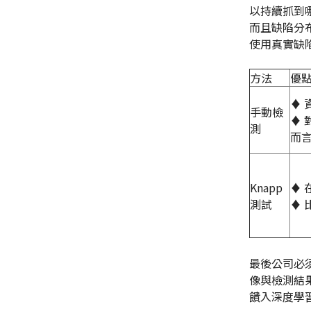
以持續抓到
而且缺陷分
使用真實缺
方法
優
♦ 
手動檢
♦
測
而
Knapp
♦
測試
♦
最後公司必
像與檢測結
饋入深度學