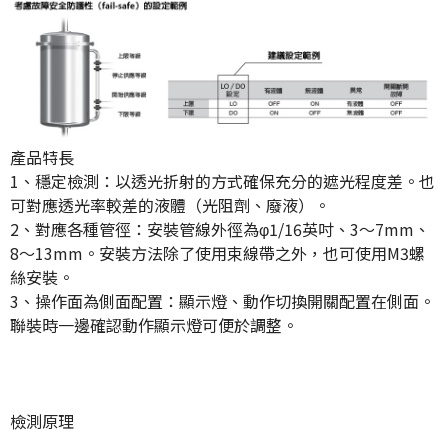
產品特長
1、穩定檢測：以透光折射的方式確保充分的遮光程度差。也
可對應透光率較差的液體（光阻劑、廢液）。
2、對應各種管徑：安裝管線外徑為φ1/16英吋、3～7mm、
8～13mm。安裝方法除了使用束線帶之外，也可使用M3螺
絲安裝。
3、操作面為側面配置：顯示燈、動作切換開關配置在側面。
聯裝時一邊確認動作顯示燈可便於調整。
檢測原理