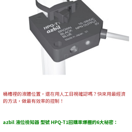
桶槽裡的液體位置，還在用人工目視確認嗎？快來用最經濟
的方法，做最有效率的控制！
azbil 液位檢知器 型號 HPQ-T1回購率爆棚的6大秘密：