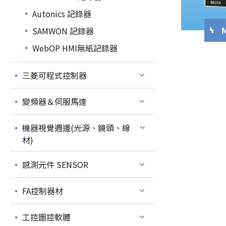
Autonics 記錄器
SAMWON 記錄器
WebOP HMI無紙記錄器
三菱可程式控制器
變頻器＆伺服馬達
機器視覺週邊(光源、鏡頭、線
材)
感測元件 SENSOR
FA控制器材
工控圖控軟體