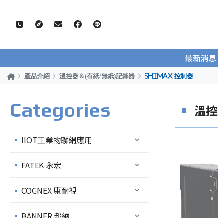
最新消息
產品介紹
溫控器＆(有紙/無紙)記錄器
SHIMAX 控制器
Categories
溫控
IIOT工業物聯網應用
FATEK 永宏
COGNEX 康耐視
BANNER 邦納