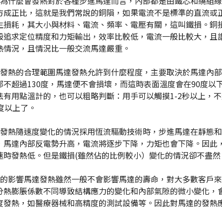
達為什麼會發熱對於各種步進馬達而言，內部都是由鐵芯和繞組
方成正比，這就是我們常說的銅隕，如果電流不是標準的直流或
生損耗，其大小與材料、電流、頻率、電壓有關，這叫鐵損。銅
般追求定位精度和力矩輸出，效率比較低，電流一般比較大，且諧
熱情況，且情況比一般交流馬達嚴重。
達發熱的合理範圍馬達發熱允許到什麼程度，主要取決於馬達內部絕
部不超過130度，馬達便不會損壞，而這時表面溫度會在90度以下
法有用點溫計的，也可以粗略判斷：用手可以觸摸1-2秒以上，不超
度以上了。
達發熱隨速度變化的情況採用恆流驅動技術時，步進馬達在靜態和
，馬達內部反電勢升高，電流將逐步下降，力矩也會下降。因此
速時發熱低。但是鐵損(雖然佔的比例較小）變化的情況卻不盡
來的影響馬達發熱雖然一般不會影響馬達的壽命，對大多數客戶
分熱膨脹係數不同導致結構應力的變化和內部氣隙的微小變化，
度發熱，如醫療器械和高精度的測試設備等。因此對馬達的發熱