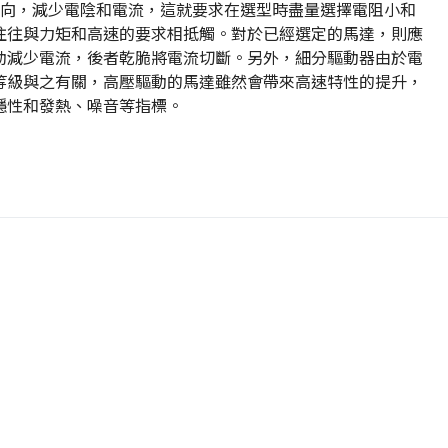
方向，減少電陰和電流，這就要求在選型時盡量選擇電阻小和
往往與力矩和高速的要求相抵觸。對於已經選定的馬達，則應
動減少電流，後者乾脆將電流切斷。另外，細分驅動器由於電
等級與之有關，高壓驅動的馬達雖然會帶來高速特性的提升，
穩性和發熱、噪音等指標。