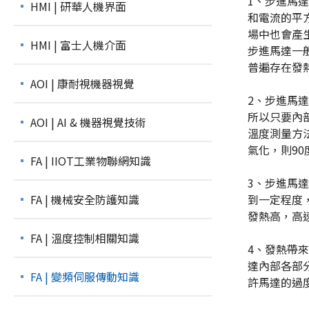
1、步進馬
HMI | 研華人機界面
和電流的平
場中也會產
HMI | 富士人機介面
步進馬達一
普遍存在發
AOI | 康耐視機器視覺
2、步進馬
所以只要內
AOI | AI & 機器視覺技術
溫度測量方
氣化，則90
FA | IIOT工業物聯網知識
3、步進馬
FA | 機械安全防護知識
到一定程度
發熱高，高
FA | 溫度控制相關知識
4、發熱帶
達內部各部
FA | 變頻伺服傳動知識
許馬達的過