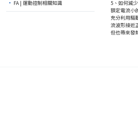
FA | 運動控制相關知識
5、如何減
額定電流小
充分利用驅
流波形接近
但也帶來發