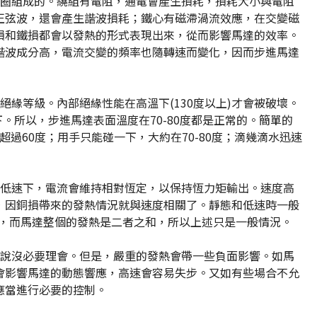
線圈組成的。繞組有電阻，通電會產生損耗，損耗大小與電阻
正弦波，還會產生諧波損耗；鐵心有磁滯渦流效應，在交變磁
損和鐵損都會以發熱的形式表現出來，從而影響馬達的效率。
波成分高，電流交​​變的頻率也隨轉速而變化，因而步進馬達
緣等級。內部絕緣性能在高溫下(130度以上)才會被破壞。
。所以，步進馬達表面溫度在70-80度都是正常的。簡單的
過60度；用手只能碰一下，大約在70-80度；滴幾滴水迅速
低速下，電流會維持相對恆定，以保持恆力矩輸出。速度高​​
，因銅損帶來的發熱情況就與速度相關了。靜態和低速時一般
然，而馬達整個的發熱是二者之和，所以上述只是一般情況。
來說沒必要理會。但是，嚴重的發熱會帶一些負面影響。如馬
會影響馬達的動態響應，高速會容易失步。又如有些場合不允
應當進行必要的控制。