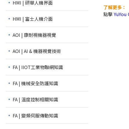
HMI | 研華人機界面
了解更多：
點擊
YuYo
HMI | 富士人機介面
AOI | 康耐視機器視覺
AOI | AI & 機器視覺技術
FA | IIOT工業物聯網知識
FA | 機械安全防護知識
FA | 溫度控制相關知識
FA | 變頻伺服傳動知識