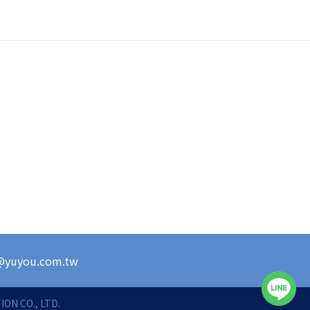
s@yuyou.com.tw
ON CO., LTD.