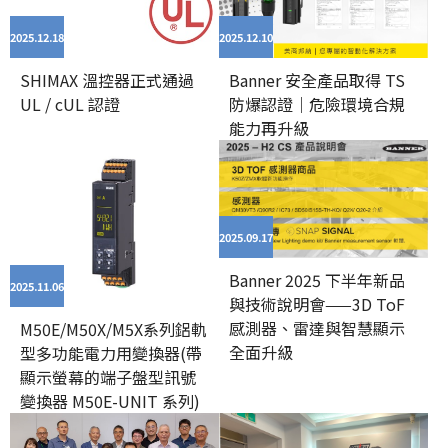
2025.12
18
2025.12
10
SHIMAX 溫控器正式通過
Banner 安全產品取得 TS
UL / cUL 認證
防爆認證｜危險環境合規
能力再升級
2025.09
17
Banner 2025 下半年新品
2025.11
06
與技術說明會——3D ToF
感測器、雷達與智慧顯示
M50E/M50X/M5X系列鋁軌
全面升級
型多功能電力用變換器(帶
顯示螢幕的端子盤型訊號
變換器 M50E-UNIT 系列)