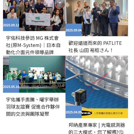
2025.09
12
2025.09
04
宇佑科技參訪 MG 株式會
歡迎遠道而來的 PATLITE
社(原M-System)｜日本自
社長 山田 裕稔さん！
動化介面元件領導品牌
2025.05
16
宇佑攜手奧騰、曜宇舉辦
羽球友誼賽 促進合作夥伴
2025.04
09
間的交流與團隊凝聚
邦納產業專家 | 光電感測器
的三大模式，您了解嗎?🤔