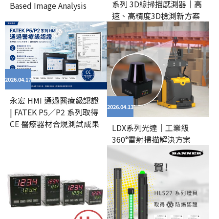
系列 3D線掃描感測器｜高
Based Image Analysis
速、高精度3D檢測新方案
2026.04
17
永宏 HMI 通過醫療級認證
2026.04
13
| FATEK P5／P2 系列取得
CE 醫療器材合規測試成果
LDX系列光達｜工業級
360°雷射掃描解決方案