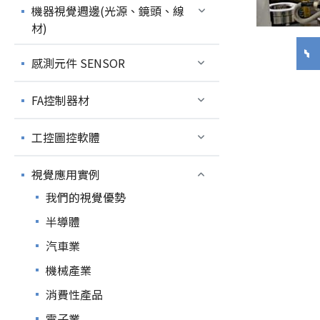
機器視覺週邊(光源、鏡頭、線
材)
感測元件 SENSOR
FA控制器材
工控圖控軟體
視覺應用實例
我們的視覺優勢
半導體
汽車業
機械產業
消費性產品
電子業