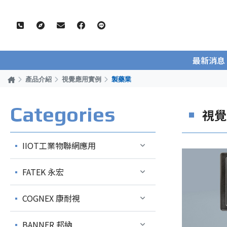
最新消息
產品介紹
視覺應用實例
製藥業
Categories
視覺
IIOT工業物聯網應用
FATEK 永宏
COGNEX 康耐視
BANNER 邦納