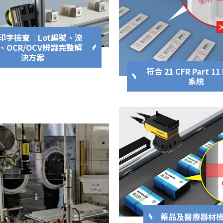
印字檢查｜Lot編號、流
、OCR/OCV辨識完整解
決方案
符合 21 CFR Part 1
系統
藥品及醫療器材