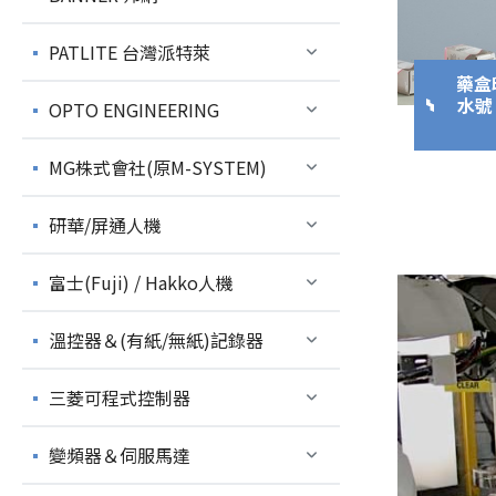
PATLITE 台灣派特萊
藥盒
水號
OPTO ENGINEERING
MG株式會社(原M-SYSTEM)
研華/屏通人機
富士(Fuji) / Hakko人機
溫控器＆(有紙/無紙)記錄器
三菱可程式控制器
變頻器＆伺服馬達